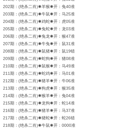
202期：(绝杀二肖)✺羊猴✺开：兔40准
203期：(绝杀二肖)✺牛鼠✺开：马25准
204期：(绝杀二肖)✺鸡蛇✺开：虎05准
205期：(绝杀二肖)✺兔蛇✺开：龙03准
206期：(绝杀二肖)✺兔龙✺开：猴47准
207期：(绝杀二肖)✺牛兔✺开：鼠31准
208期：(绝杀二肖)✺鼠猪✺开：鼠19错
209期：(绝杀二肖)✺蛇狗✺开：猪08准
210期：(绝杀二肖)✺鼠猴✺开：马49准
211期：(绝杀二肖)✺蛇鸡✺开：马01准
212期：(绝杀二肖)✺猪羊✺开：牛06准
213期：(绝杀二肖)✺狗虎✺开：猴35准
214期：(绝杀二肖)✺猴羊✺开：兔04准
215期：(绝杀二肖)✺龙狗✺开：蛇14准
216期：(绝杀二肖)✺猪羊✺开：马37准
217期：(绝杀二肖)✺猪蛇✺开：蛇26错
218期：(绝杀二肖)✺牛鼠✺开：0000准