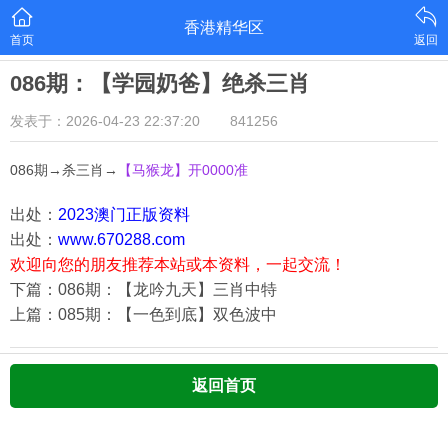
香港精华区
首页
返回
086期：【学园奶爸】绝杀三肖
发表于：2026-04-23 22:37:20
841256
086期→杀三肖→
【马猴龙
】开0000准
出处：
2023澳门正版资料
出处：
www.670288.com
欢迎向您的朋友推荐本站或本资料，一起交流！
下篇：086期：【龙吟九天】三肖中特
上篇：085期：【一色到底】双色波中
返回首页