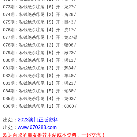
073期：私钱绝杀①尾【6】开：龙27√
074期：私钱绝杀①尾【2】开：兔28√
075期：私钱绝杀①尾【5】开：鼠43√
076期：私钱绝杀①尾【4】开：虎17√
077期：私钱绝杀①尾【7】开：龙27错
078期：私钱绝杀①尾【2】开：猪08√
079期：私钱绝杀①尾【5】开：猴23√
080期：私钱绝杀①尾【4】开：猴11√
081期：私钱绝杀①尾【3】开：鸡34√
082期：私钱绝杀①尾【8】开：羊48√
083期：私钱绝杀①尾【2】开：猴23√
084期：私钱绝杀①尾【5】开：蛇38√
085期：私钱绝杀①尾【4】开：龙03√
086期：私钱绝杀①尾【1】开：0000√
出处：
2023澳门正版资料
出处：
www.670288.com
欢迎向您的朋友推荐本站或本资料，一起交流！