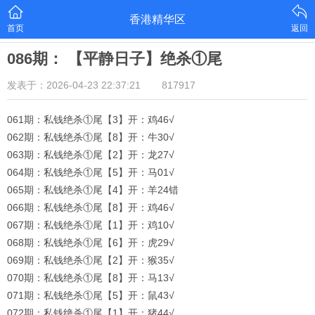
香港精华区
首页
返回
086期： 【平静日子】绝杀①尾
发表于：2026-04-23 22:37:21
817917
061期：私钱绝杀①尾【3】开：鸡46√
062期：私钱绝杀①尾【8】开：牛30√
063期：私钱绝杀①尾【2】开：龙27√
064期：私钱绝杀①尾【5】开：马01√
065期：私钱绝杀①尾【4】开：羊24错
066期：私钱绝杀①尾【8】开：鸡46√
067期：私钱绝杀①尾【1】开：鸡10√
068期：私钱绝杀①尾【6】开：虎29√
069期：私钱绝杀①尾【2】开：猴35√
070期：私钱绝杀①尾【8】开：马13√
071期：私钱绝杀①尾【5】开：鼠43√
072期：私钱绝杀①尾【1】开：猪44√