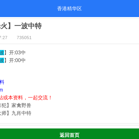
香港精华区
烽火】一波中特
:27
735051
波
】开:03中
波
】开:00中
资料
m
站或本资料，一起交流！
来犯】家禽野兽
大师】九肖中特
返回首页