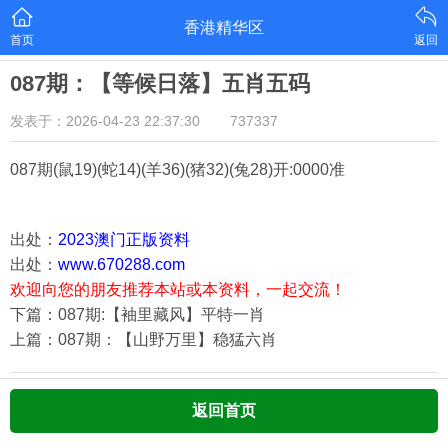
香港精华区
首页
返回
087期：【等候日落】五肖五码
发表于：2026-04-23 22:37:30
737337
087期(鼠19)(蛇14)(羊36)(猪32)(兔28)
开:0000准
出处：
2023澳门正版资料
出处：
www.670288.com
欢迎向您的朋友推荐本站或本资料，一起交流！
下篇：087期:【袖里藏风】平特一肖
上篇：087期：【山野万里】稳猛六肖
返回首页