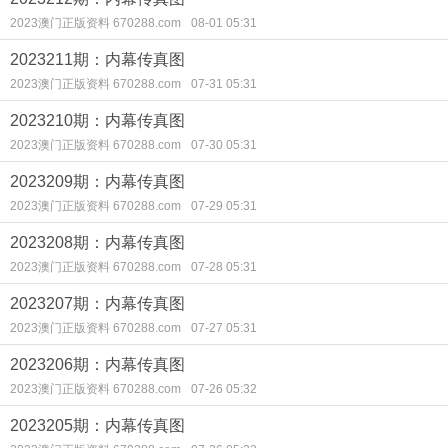
2023澳门正版资料 670288.com
08-01 05:31
2023211期：内幕传真图
2023澳门正版资料 670288.com
07-31 05:31
2023210期：内幕传真图
2023澳门正版资料 670288.com
07-30 05:31
2023209期：内幕传真图
2023澳门正版资料 670288.com
07-29 05:31
2023208期：内幕传真图
2023澳门正版资料 670288.com
07-28 05:31
2023207期：内幕传真图
2023澳门正版资料 670288.com
07-27 05:31
2023206期：内幕传真图
2023澳门正版资料 670288.com
07-26 05:32
2023205期：内幕传真图