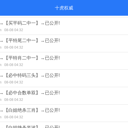
十虎权威
权威→【买平码二中一】→已公开!
m
08-08 04:32
权威→【平特尾二中一】→已公开!
m
08-08 04:32
权威→【平特肖二中一】→已公开!
m
08-08 04:32
权威→【必中特码三头】→已公开!
m
08-08 04:32
权威→【必中合数单双】→已公开!
m
08-08 04:32
权威→【白姐绝杀三肖】→已公开!
m
08-08 04:32
权威→【白姐绝杀半波】→已公开!