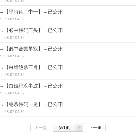
m
08-07 04:32
权威→【平特肖二中一】→已公开!
m
08-07 04:32
权威→【必中特码三头】→已公开!
m
08-07 04:32
权威→【必中合数单双】→已公开!
m
08-07 04:32
权威→【白姐绝杀三肖】→已公开!
m
08-07 04:32
权威→【白姐绝杀半波】→已公开!
m
08-07 04:32
权威→【绝杀特码一尾】→已公开!
m
08-07 04:32
上一页
第1页
下一页