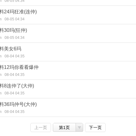
m
08-05 04:34
料24玛狂准(连仲)
m
08-05 04:34
料30玛(狂仲)
m
08-05 04:34
来料美女6玛
m
08-04 04:35
来料12玛你看看爆仲
m
08-04 04:35
料8连仲了(大仲)
m
08-04 04:35
料36玛仲号(大仲)
m
08-04 04:35
上一页
第1页
下一页