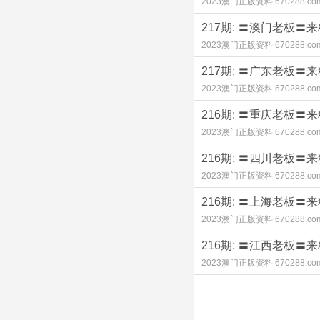
2023澳门正版资料 670288.co
217期: 〓澳门老板〓来
2023澳门正版资料 670288.co
217期: 〓广东老板〓来
2023澳门正版资料 670288.co
216期: 〓重庆老板〓
2023澳门正版资料 670288.co
216期: 〓四川老板〓
2023澳门正版资料 670288.co
216期: 〓上海老板〓来
2023澳门正版资料 670288.co
216期: 〓江西老板〓来
2023澳门正版资料 670288.co