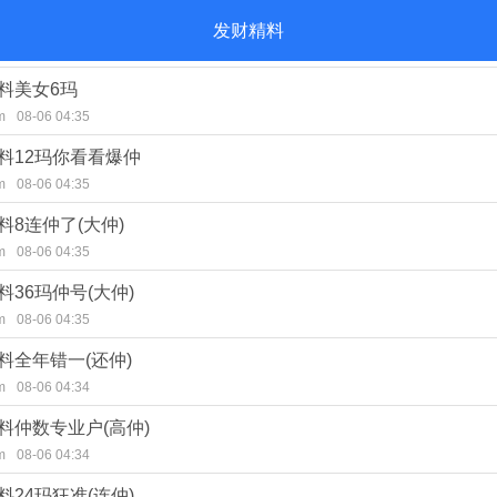
发财精料
来料美女6玛
m
08-06 04:35
来料12玛你看看爆仲
m
08-06 04:35
料8连仲了(大仲)
m
08-06 04:35
料36玛仲号(大仲)
m
08-06 04:35
来料全年错一(还仲)
m
08-06 04:34
来料仲数专业户(高仲)
m
08-06 04:34
料24玛狂准(连仲)