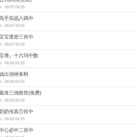
m
08-07 04:35
宾高手实战八碼中
m
08-07 04:35
线宝宝透密三肖中
m
08-07 04:35
『金宝博』十六玛中数
m
08-06 04:35
赚钱出俏神来料
m
08-06 04:35
牌最准三俏救世(免费)
m
08-06 04:35
果奶奶传真①肖中
m
08-06 04:35
报中心必中二肖中