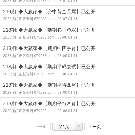
2023澳门正版资料 670288.com
08-07 04:31
219期: ◆大赢家◆【必中黄金⑥尾】已公开
2023澳门正版资料 670288.com
08-07 04:31
218期: ◆大赢家◆【期期必中单双】已公开
2023澳门正版资料 670288.com
08-06 04:31
218期: ◆大赢家◆【期期中四季肖】已公开
2023澳门正版资料 670288.com
08-06 04:31
218期: ◆大赢家◆【期期平码复试】已公开
2023澳门正版资料 670288.com
08-06 04:31
218期: ◆大赢家◆【期期平特四尾】已公开
2023澳门正版资料 670288.com
08-06 04:31
218期: ◆大赢家◆【期期平特四肖】已公开
2023澳门正版资料 670288.com
08-06 04:31
上一页
第1页
下一页