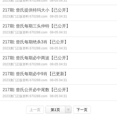
2023澳门正版资料 670288.com
08-05 04:31
217期: 曾氏提供特玛大小【已公开】
2023澳门正版资料 670288.com
08-05 04:31
217期: 曾氏每期三头仲特【已公开】
2023澳门正版资料 670288.com
08-05 04:31
217期: 曾氏每期绝杀3肖【已公开】
2023澳门正版资料 670288.com
08-05 04:31
217期: 曾氏每期必中两波【已公开】
2023澳门正版资料 670288.com
08-05 04:31
217期: 曾氏每期必中9肖【已更新】
2023澳门正版资料 670288.com
08-05 04:31
217期: 曾氏公开必中尾数【已公开】
2023澳门正版资料 670288.com
08-05 04:31
上一页
第1页
下一页