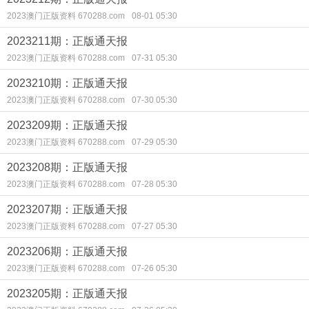
2023澳门正版资料 670288.com
08-01 05:30
2023211期：正版通天报
2023澳门正版资料 670288.com
07-31 05:30
2023210期：正版通天报
2023澳门正版资料 670288.com
07-30 05:30
2023209期：正版通天报
2023澳门正版资料 670288.com
07-29 05:30
2023208期：正版通天报
2023澳门正版资料 670288.com
07-28 05:30
2023207期：正版通天报
2023澳门正版资料 670288.com
07-27 05:30
2023206期：正版通天报
2023澳门正版资料 670288.com
07-26 05:30
2023205期：正版通天报