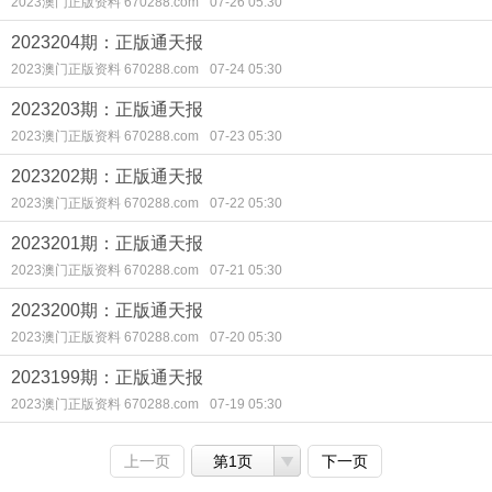
2023澳门正版资料 670288.com
07-26 05:30
2023204期：正版通天报
2023澳门正版资料 670288.com
07-24 05:30
2023203期：正版通天报
2023澳门正版资料 670288.com
07-23 05:30
2023202期：正版通天报
2023澳门正版资料 670288.com
07-22 05:30
2023201期：正版通天报
2023澳门正版资料 670288.com
07-21 05:30
2023200期：正版通天报
2023澳门正版资料 670288.com
07-20 05:30
2023199期：正版通天报
2023澳门正版资料 670288.com
07-19 05:30
上一页
第1页
下一页