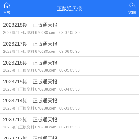
正版通天报
首页
返回
2023218期：正版通天报
2023澳门正版资料 670288.com
08-07 05:30
2023217期：正版通天报
2023澳门正版资料 670288.com
08-06 05:30
2023216期：正版通天报
2023澳门正版资料 670288.com
08-05 05:30
2023215期：正版通天报
2023澳门正版资料 670288.com
08-04 05:30
2023214期：正版通天报
2023澳门正版资料 670288.com
08-03 05:30
2023213期：正版通天报
2023澳门正版资料 670288.com
08-02 05:30
2023212期：正版通天报