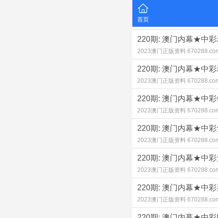
首页
220期: 澳门内幕★中
2023澳门正版资料 670288.co
220期: 澳门内幕★中
2023澳门正版资料 670288.co
220期: 澳门内幕★中
2023澳门正版资料 670288.co
220期: 澳门内幕★中
2023澳门正版资料 670288.co
220期: 澳门内幕★中
2023澳门正版资料 670288.co
220期: 澳门内幕★中
2023澳门正版资料 670288.co
220期: 澳门内幕★中彩