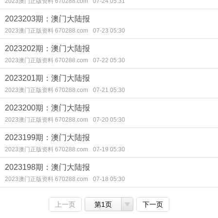
2023澳门正版资料 670288.com
07-24 05:31
2023203期：澳门大陆报
2023澳门正版资料 670288.com
07-23 05:30
2023202期：澳门大陆报
2023澳门正版资料 670288.com
07-22 05:30
2023201期：澳门大陆报
2023澳门正版资料 670288.com
07-21 05:30
2023200期：澳门大陆报
2023澳门正版资料 670288.com
07-20 05:30
2023199期：澳门大陆报
2023澳门正版资料 670288.com
07-19 05:30
2023198期：澳门大陆报
2023澳门正版资料 670288.com
07-18 05:30
上一页
第1页
下一页