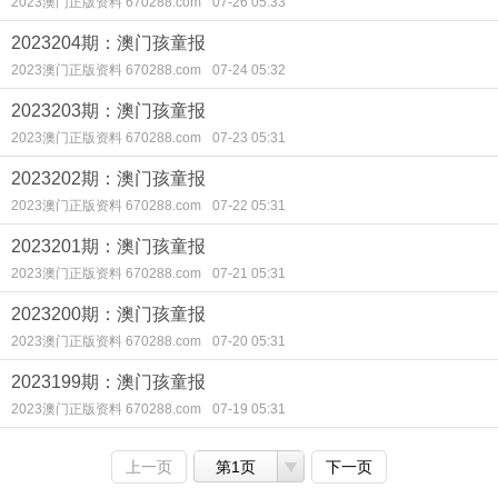
2023澳门正版资料 670288.com
07-26 05:33
2023204期：澳门孩童报
2023澳门正版资料 670288.com
07-24 05:32
2023203期：澳门孩童报
2023澳门正版资料 670288.com
07-23 05:31
2023202期：澳门孩童报
2023澳门正版资料 670288.com
07-22 05:31
2023201期：澳门孩童报
2023澳门正版资料 670288.com
07-21 05:31
2023200期：澳门孩童报
2023澳门正版资料 670288.com
07-20 05:31
2023199期：澳门孩童报
2023澳门正版资料 670288.com
07-19 05:31
上一页
第1页
下一页