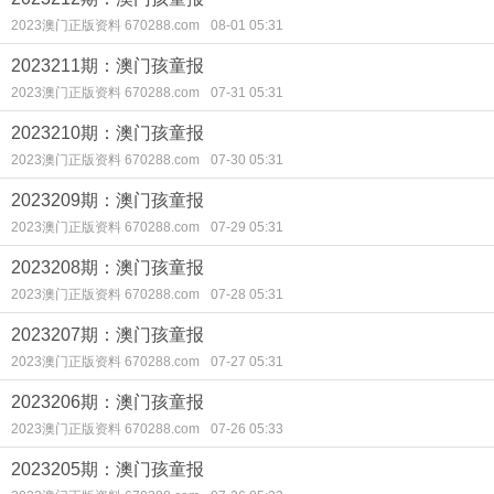
2023澳门正版资料 670288.com
08-01 05:31
2023211期：澳门孩童报
2023澳门正版资料 670288.com
07-31 05:31
2023210期：澳门孩童报
2023澳门正版资料 670288.com
07-30 05:31
2023209期：澳门孩童报
2023澳门正版资料 670288.com
07-29 05:31
2023208期：澳门孩童报
2023澳门正版资料 670288.com
07-28 05:31
2023207期：澳门孩童报
2023澳门正版资料 670288.com
07-27 05:31
2023206期：澳门孩童报
2023澳门正版资料 670288.com
07-26 05:33
2023205期：澳门孩童报