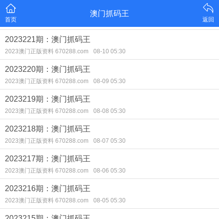
澳门抓码王
首页
返回
2023221期：澳门抓码王
2023澳门正版资料 670288.com
08-10 05:30
2023220期：澳门抓码王
2023澳门正版资料 670288.com
08-09 05:30
2023219期：澳门抓码王
2023澳门正版资料 670288.com
08-08 05:30
2023218期：澳门抓码王
2023澳门正版资料 670288.com
08-07 05:30
2023217期：澳门抓码王
2023澳门正版资料 670288.com
08-06 05:30
2023216期：澳门抓码王
2023澳门正版资料 670288.com
08-05 05:30
2023215期：澳门抓码王