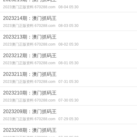
2023澳门正版资料 670288.com
08-04 05:30
2023214期：澳门抓码王
2023澳门正版资料 670288.com
08-03 05:30
2023213期：澳门抓码王
2023澳门正版资料 670288.com
08-02 05:30
2023212期：澳门抓码王
2023澳门正版资料 670288.com
08-01 05:30
2023211期：澳门抓码王
2023澳门正版资料 670288.com
07-31 05:30
2023210期：澳门抓码王
2023澳门正版资料 670288.com
07-30 05:30
2023209期：澳门抓码王
2023澳门正版资料 670288.com
07-29 05:30
2023208期：澳门抓码王