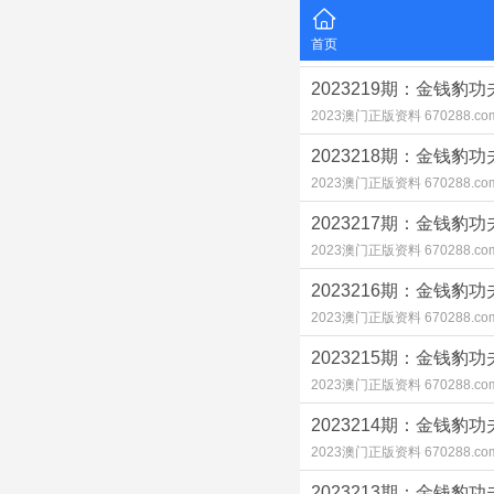
首页
2023219期：金钱豹功
2023澳门正版资料 670288.co
2023218期：金钱豹功
2023澳门正版资料 670288.co
2023217期：金钱豹功
2023澳门正版资料 670288.co
2023216期：金钱豹功
2023澳门正版资料 670288.co
2023215期：金钱豹功
2023澳门正版资料 670288.co
2023214期：金钱豹功
2023澳门正版资料 670288.co
2023213期：金钱豹功