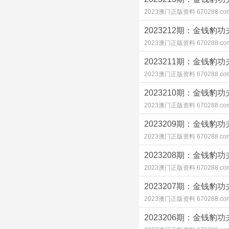
2023澳门正版资料 670288.co
2023212期：金钱豹功
2023澳门正版资料 670288.co
2023211期：金钱豹功
2023澳门正版资料 670288.co
2023210期：金钱豹功
2023澳门正版资料 670288.co
2023209期：金钱豹功
2023澳门正版资料 670288.co
2023208期：金钱豹功
2023澳门正版资料 670288.co
2023207期：金钱豹功
2023澳门正版资料 670288.co
2023206期：金钱豹功