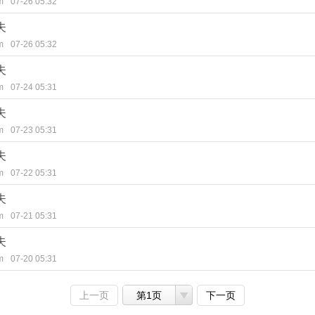
m
07-26 05:32
夫
m
07-26 05:32
夫
m
07-24 05:31
夫
m
07-23 05:31
夫
m
07-22 05:31
夫
m
07-21 05:31
夫
m
07-20 05:31
上一页
第1页
下一页